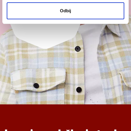
Hosting od
499 RSD
Odbij
/mes