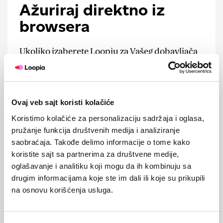
Ažuriraj direktno iz
browsera
Ukoliko izaberete Loopiu za Vašeg dobavljača
hosting usluga, moći ćete da otvorite e-mail,
blog ili web prodavnicu samo jednim klikom.
Ovaj veb sajt koristi kolačiće
Koristimo kolačiće za personalizaciju sadržaja i oglasa,
Instalirajte dodatne
pružanje funkcija društvenih medija i analiziranje
funkcionalnosti
saobraćaja. Takođe delimo informacije o tome kako
koristite sajt sa partnerima za društvene medije,
oglašavanje i analitiku koji mogu da ih kombinuju sa
Pored šablona postoji i na hiljade dodataka
drugim informacijama koje ste im dali ili koje su prikupili
koje možete preuzeti sa Interneta i instalirati.
Postoje dodaci za foto galerije, upravljanje
na osnovu korišćenja usluga.
dokumentima, biltene, kalendare, upravljanje
banerima, forume, integraciju sa socijalnim
mrežama i još mnogo toga.