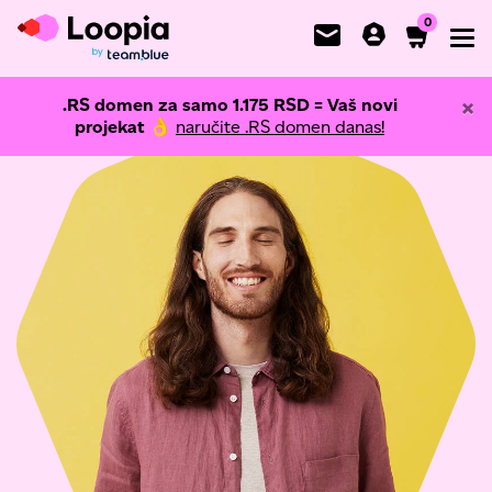
0
Toggl
×
.RS domen za samo
1.175
RSD = Vaš novi
projekat
👌
naručite .RS domen danas!