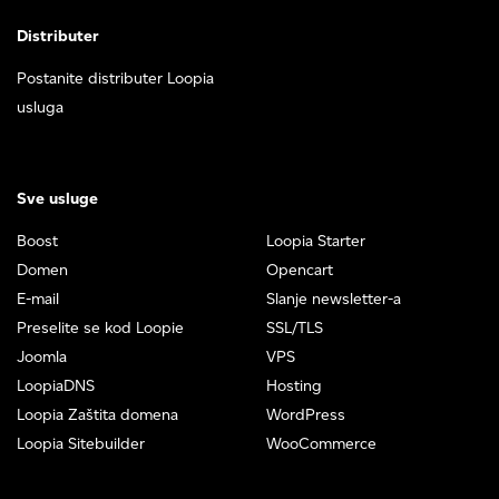
Distributer
Postanite distributer Loopia
usluga
Sve usluge
Boost
Loopia Starter
Domen
Opencart
E-mail
Slanje newsletter-a
Preselite se kod Loopie
SSL/TLS
Joomla
VPS
LoopiaDNS
Hosting
Loopia Zaštita domena
WordPress
Loopia Sitebuilder
WooCommerce