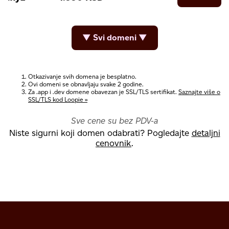
▼ Svi domeni ▼
Otkazivanje svih domena je besplatno.
Ovi domeni se obnavljaju svake 2 godine.
Za .app i .dev domene obavezan je SSL/TLS sertifikat.
Saznajte više o
SSL/TLS kod Loopie »
Sve cene su bez PDV-a
Niste sigurni koji domen odabrati? Pogledajte
detaljni
cenovnik
.