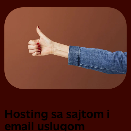
Hosting sa sajtom i
email uslugom