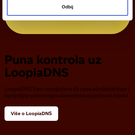
Odbij
Puna kontrola uz
LoopiaDNS
LoopiaDNS Vam omogućava da sami administrirate i
upravljate svim svojim domenima na jednom mestu.
Više o LoopiaDNS