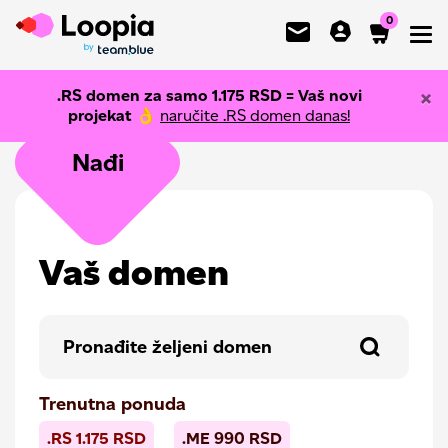
0
Toggl
×
.RS domen za samo
1.175
RSD = Vaš novi
projekat
👌
naručite .RS domen danas!
Nađi
Vaš domen
Trenutna ponuda
.RS
1.175
RSD
.ME
990
RSD