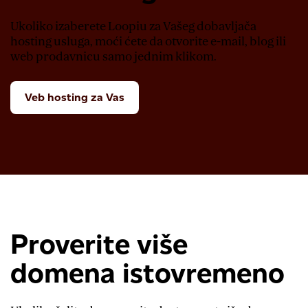
Ukoliko izaberete Loopiu za Vašeg dobavljača
hosting usluga, moći ćete da otvorite e-mail, blog ili
web prodavnicu samo jednim klikom.
Veb hosting za Vas
Proverite više
domena istovremeno