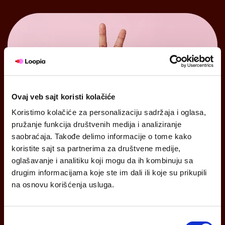
Ovaj veb sajt koristi kolačiće
Koristimo kolačiće za personalizaciju sadržaja i oglasa,
pružanje funkcija društvenih medija i analiziranje
saobraćaja. Takođe delimo informacije o tome kako
koristite sajt sa partnerima za društvene medije,
oglašavanje i analitiku koji mogu da ih kombinuju sa
drugim informacijama koje ste im dali ili koje su prikupili
na osnovu korišćenja usluga.
Zaštitite posetioce uz
SSL/TLS
Избор