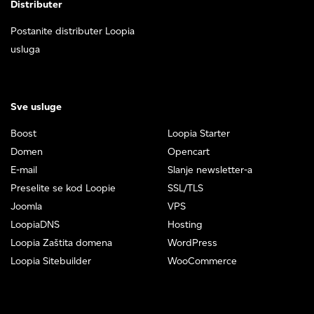
Distributer
Postanite distributer Loopia
usluga
Sve usluge
Boost
Loopia Starter
Domen
Opencart
E-mail
Slanje newsletter-a
Preselite se kod Loopie
SSL/TLS
Joomla
VPS
LoopiaDNS
Hosting
Loopia Zaštita domena
WordPress
Loopia Sitebuilder
WooCommerce