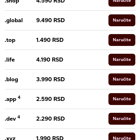
.shop
4.590
RSD
Naručite
.global
9.490
RSD
Naručite
.top
1.490
RSD
Naručite
.life
4.190
RSD
Naručite
.blog
3.990
RSD
Naručite
4
.app
2.590
RSD
Naručite
4
.dev
2.290
RSD
Naručite
.xyz
1.990
RSD
Naručite