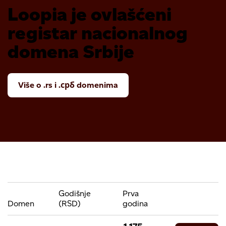
Loopia je ovlašćeni
registar nacionalnog
domena Srbije
Više o .rs i .срб domenima
Godišnje
Prva
Domen
(RSD)
godina