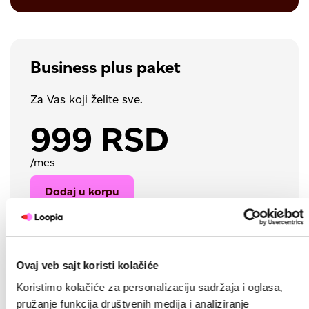
Business plus paket
Za Vas koji želite sve.
999 RSD
/mes
Dodaj u korpu
200 GB prostora
UNIX i Windows hosting
Ovaj veb sajt koristi kolačiće
Sitebuilder sa AI
Koristimo kolačiće za personalizaciju sadržaja i oglasa,
WordPress sa AI
pružanje funkcija društvenih medija i analiziranje