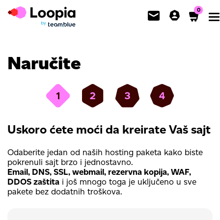
0
To
Naručite
Uskoro ćete moći da kreirate Vaš sajt
Odaberite jedan od naših hosting paketa kako biste
pokrenuli sajt brzo i jednostavno.
Email, DNS, SSL, webmail, rezervna kopija, WAF,
DDOS zaštita
i još mnogo toga je uključeno u sve
pakete bez dodatnih troškova.