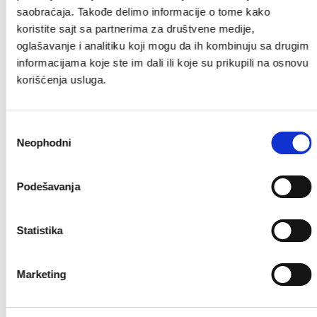
Loopia Boost hosting
saobraćaja. Takođe delimo informacije o tome kako
koristite sajt sa partnerima za društvene medije,
oglašavanje i analitiku koji mogu da ih kombinuju sa drugim
informacijama koje ste im dali ili koje su prikupili na osnovu
korišćenja usluga.
Preskoči ovaj korak »
Sledeći korak »
Избор
Neophodni
сагласности
Vaša korpa
Podešavanja
Još uvek nema proizvoda u Vašoj korpi...
Statistika
Nastavi »
Marketing