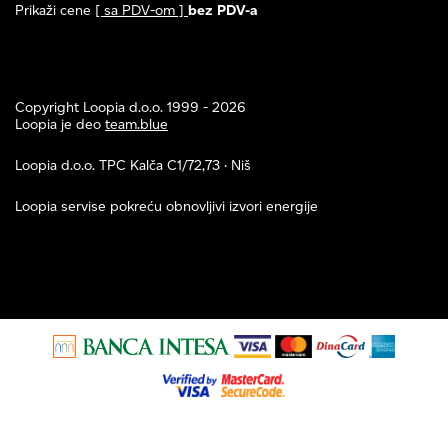
Prikaži cene
[ sa PDV-om ]
bez PDV-a
Copyright Loopia d.o.o. 1999 - 2026
Loopia je deo
team.blue
Loopia d.o.o. TPC Kalča C1/72,73 · Niš
Loopia servise pokreću obnovljivi izvori energije