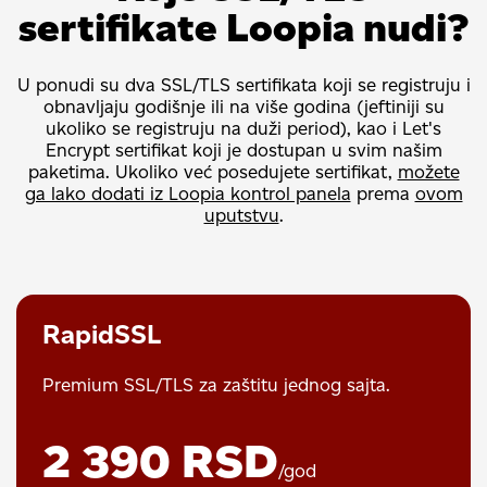
sertifikate Loopia nudi?
U ponudi su dva SSL/TLS sertifikata koji se registruju i
obnavljaju godišnje ili na više godina (jeftiniji su
ukoliko se registruju na duži period), kao i Let's
Encrypt sertifikat koji je dostupan u svim našim
paketima. Ukoliko već posedujete sertifikat,
možete
ga lako dodati iz Loopia kontrol panela
prema
ovom
uputstvu
.
RapidSSL
Premium SSL/TLS za zaštitu jednog sajta.
2 390 RSD
/god