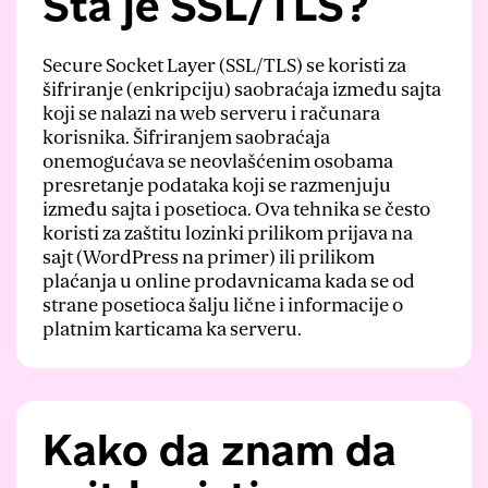
Šta je SSL/TLS?
Secure Socket Layer (SSL/TLS) se koristi za
šifriranje (enkripciju) saobraćaja između sajta
koji se nalazi na web serveru i računara
korisnika. Šifriranjem saobraćaja
onemogućava se neovlašćenim osobama
presretanje podataka koji se razmenjuju
između sajta i posetioca. Ova tehnika se često
koristi za zaštitu lozinki prilikom prijava na
sajt (WordPress na primer) ili prilikom
plaćanja u online prodavnicama kada se od
strane posetioca šalju lične i informacije o
platnim karticama ka serveru.
Kako da znam da