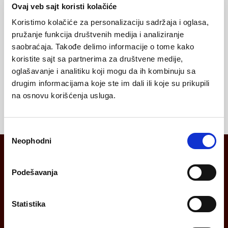
Ovaj veb sajt koristi kolačiće
Zaštita jednog sajta (npr. loopia.rs i
Koristimo kolačiće za personalizaciju sadržaja i oglasa,
www.loopia.rs)
pružanje funkcija društvenih medija i analiziranje
256-bitna SSL/TLS enkripcija
saobraćaja. Takođe delimo informacije o tome kako
koristite sajt sa partnerima za društvene medije,
Izdavanje traje od 5 minuta do 24 časa.
Obratite pažnju da domen(i) za koje želite da
oglašavanje i analitiku koji mogu da ih kombinuju sa
omogućite SSL/TLS moraju biti u Loopia nalogu.
Potvrđuje se validacijom domena
drugim informacijama koje ste im dali ili koje su prikupili
na osnovu korišćenja usluga.
Избор
Neophodni
сагласности
Podešavanja
Bezbedan i siguran sajt
Statistika
SSL/TLS sertifikati su potpisani i omogućuju