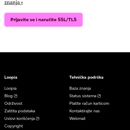
znanja »
Prijavite se i naručite SSL/TLS
Loopia
Tehnička podrška
Loopia
Baza znanja
Blog
Status sistema
Održivost
Platite račun karticom
Zaštita podataka
Kontaktirajte nas
Uslovi korišćenja
Webmail
Copyright