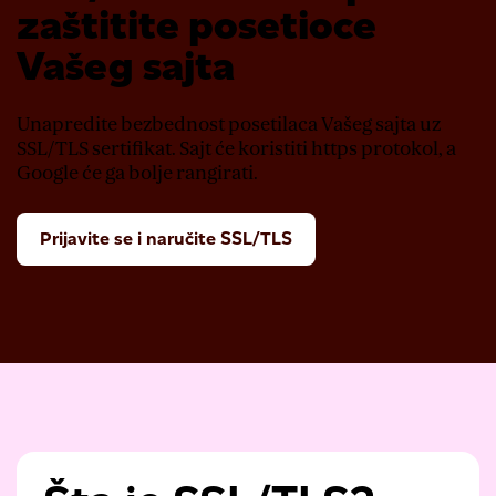
zaštitite posetioce
Vašeg sajta
Unapredite bezbednost posetilaca Vašeg sajta uz
SSL/TLS sertifikat. Sajt će koristiti https protokol, a
Google će ga bolje rangirati.
Prijavite se i naručite SSL/TLS