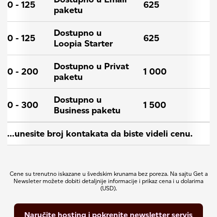
0 - 125
625
paketu
Dostupno u
0 - 125
625
Loopia Starter
Dostupno u Privat
0 - 200
1 000
paketu
Dostupno u
0 - 300
1 500
Business paketu
...unesite broj kontakata da biste videli cenu.
Cene su trenutno iskazane u švedskim krunama bez poreza. Na sajtu Get a
Newsleter možete dobiti detaljnije informacije i prikaz cena i u dolarima
(USD).
Naručite hosting i pokrenite newsletter servis