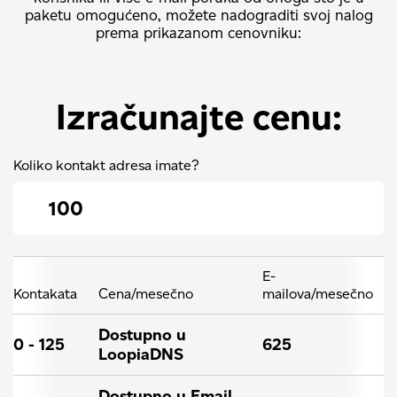
paketu omogućeno, možete nadograditi svoj nalog
prema prikazanom cenovniku:
Izračunajte cenu:
Koliko kontakt adresa imate?
E-
Kontakata
Cena/mesečno
mailova/mesečno
Dostupno u
0 - 125
625
LoopiaDNS
Dostupno u Email