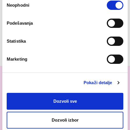
Neophodni
сагласности
Podešavanja
Naručite hosting i pokrenite newsletter servis
Statistika
Marketing
Pokaži detalje
Dozvoli sve
Dozvoli izbor