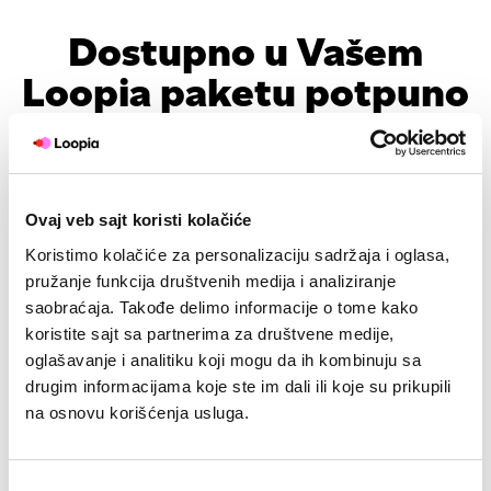
Dostupno u Vašem
Loopia paketu potpuno
besplatno:
Ovaj veb sajt koristi kolačiće
Koristimo kolačiće za personalizaciju sadržaja i oglasa,
LoopiaDNS
E-mail
Starter
Privat pake
pružanje funkcija društvenih medija i analiziranje
saobraćaja. Takođe delimo informacije o tome kako
Broj
Broj
Broj
Broj
koristite sajt sa partnerima za društvene medije,
kontakata
kontakata
kontakata
kontakat
oglašavanje i analitiku koji mogu da ih kombinuju sa
125
125
125
200
drugim informacijama koje ste im dali ili koje su prikupili
na osnovu korišćenja usluga.
Broj e-
Broj e-
Broj e-
Broj e-
mail/mes
mail/mes
mail/mes
mail/mes
625
625
625
1 000
Избор