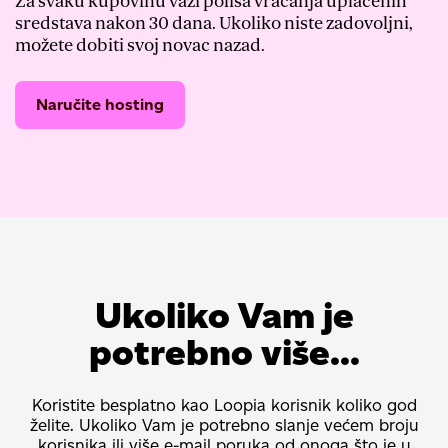
Za svaku kupovinu važi polisa vraćanja uplaćenih
sredstava nakon 30 dana. Ukoliko niste zadovoljni,
možete dobiti svoj novac nazad.
Naručite hosting
Ukoliko Vam je
potrebno više...
Koristite besplatno kao Loopia korisnik koliko god
želite. Ukoliko Vam je potrebno slanje većem broju
korisnika ili više e-mail poruka od onoga što je u