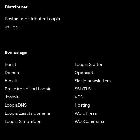
Distributer
Postanite distributer Loopia
usluga
Sve usluge
Boost
Loopia Starter
Domen
Opencart
E-mail
Slanje newsletter-a
Preselite se kod Loopie
SSL/TLS
Joomla
VPS
LoopiaDNS
Hosting
Loopia Zaštita domena
WordPress
Loopia Sitebuilder
WooCommerce